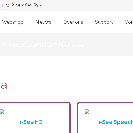
+31 (0) 412 640 690
Webshop
Nieuws
Over ons
Support
Con
/
Product Externe HDMI input
/
Ja
Ja
i-See HD
i-See Speec