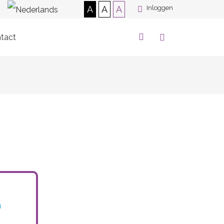
A
A
A
Inloggen
tact
h