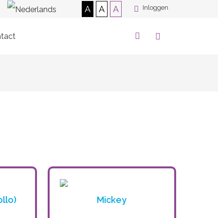
A
A
A
Inloggen
tact
llo)
Mickey