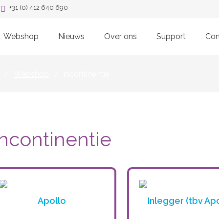
+31 (0) 412 640 690
Webshop
Nieuws
Over ons
Support
Con
/
Webshop
/
Incontinentie
Incontinentie
Apollo
Inlegger (tbv Apo