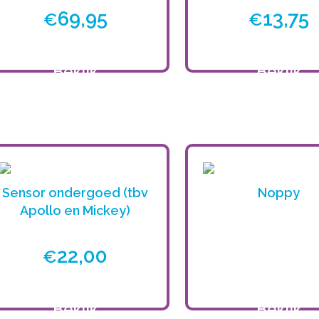
69,95
13,75
€
€
Bekijk
Bekijk
product
product
Sensor ondergoed (tbv
Noppy
Apollo en Mickey)
22,00
€
Bekijk
Bekijk