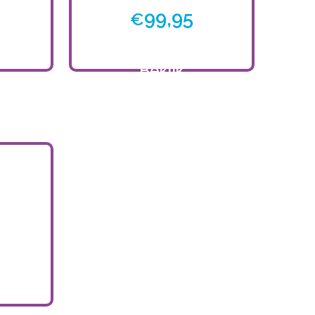
99,95
€
Bekijk
product