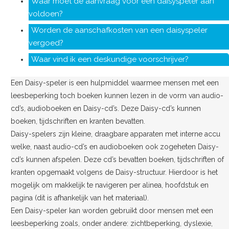
Waar moet de aanvraag voor een daisyspeler aan
voldoen?
Worden de aanschafkosten van een daisyspeler
vergoed?
Waar vind ik een deskundige voorschrijver?
Een Daisy-speler is een hulpmiddel waarmee mensen met een
leesbeperking toch boeken kunnen lezen in de vorm van audio-
cd’s, audioboeken en Daisy-cd’s. Deze Daisy-cd’s kunnen
boeken, tijdschriften en kranten bevatten.
Daisy-spelers zijn kleine, draagbare apparaten met interne accu
welke, naast audio-cd’s en audioboeken ook zogeheten Daisy-
cd’s kunnen afspelen. Deze cd’s bevatten boeken, tijdschriften of
kranten opgemaakt volgens de Daisy-structuur. Hierdoor is het
mogelijk om makkelijk te navigeren per alinea, hoofdstuk en
pagina (dit is afhankelijk van het materiaal).
Een Daisy-speler kan worden gebruikt door mensen met een
leesbeperking zoals, onder andere: zichtbeperking, dyslexie,