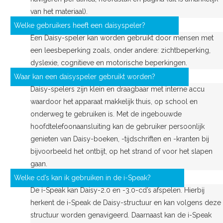
van het materiaal).
Welke gebruikers heeft een daisyspeler?
Een Daisy-speler kan worden gebruikt door mensen met
een leesbeperking zoals, onder andere: zichtbeperking,
dyslexie, cognitieve en motorische beperkingen.
Waar kan een daisyspeler gebruikt worden?
Daisy-spelers zijn klein en draagbaar met interne accu
waardoor het apparaat makkelijk thuis, op school en
onderweg te gebruiken is. Met de ingebouwde
hoofdtelefoonaansluiting kan de gebruiker persoonlijk
genieten van Daisy-boeken, -tijdschriften en -kranten bij
bijvoorbeeld het ontbijt, op het strand of voor het slapen
gaan.
Welke cd’s kan ik gebruiken in de i-Speak?
De i-Speak kan Daisy-2.0 en -3.0-cd’s afspelen. Hierbij
herkent de i-Speak de Daisy-structuur en kan volgens deze
structuur worden genavigeerd. Daarnaast kan de i-Speak