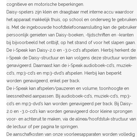
cognitieve en motorische beperkingen.
Daisy-spelers zijn klein en draagbaar met interne accu waardoor
het apparaat makkelijk thuis, op school en onderweg te gebruiken
is. Met de ingebouwde hoofdtelefoonaansluiting kan de gebruiker
persoonlijk genieten van Daisy-boeken, -tijdschriften en -kranten
bij bijvoorbeeld het ontbijt, op het strand of voor het slapen gaan.
De i-Speak kan Daisy-2.0 en -3.0-cd’s afspelen. Hierbij herkent de
i-Speak de Daisy-structuur en kan volgens deze structuur worden
genavigeerd. Daarnaast kan de i-Speak audioboek-cd’s, muziek-
cd’s, mp3-cd’s en mp3-dvd’s afspelen. Hierbij kan beperkt
worden genavigeerd, enkel per track.
De i-Speak kan afspelen/pauzeren en volume, toonhoogte en
leessnelheid aanpassen. Bij audioboek-cd’s, muziek-cd’s, mp3-
cd’s en mp3-dvd’s kan worden genavigeerd per track. Bij Daisy-
2.0 en -3.0-cd’s kan worden genavigeerd door kleine sprongen
voor- en achteruit te maken, via de alinea/hoofdstuk-structuur van
de lectuur of per pagina te springen.
De aanschafkosten van onze voorleesapparaten worden volledig