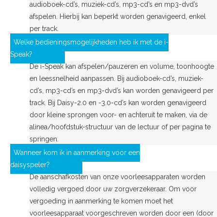
audioboek-cd’s, muziek-cd’s, mp3-cd’s en mp3-dvd’s
afspelen. Hierbij kan beperkt worden genavigeerd, enkel
per track.
Welke bedieningsmogelijkheden heb ik met de i-
Speak?
De i-Speak kan afspelen/pauzeren en volume, toonhoogte
en leessnelheid aanpassen. Bij audioboek-cd’s, muziek-
cd’s, mp3-cd’s en mp3-dvd’s kan worden genavigeerd per
track. Bij Daisy-2.0 en -3.0-cd’s kan worden genavigeerd
door kleine sprongen voor- en achteruit te maken, via de
alinea/hoofdstuk-structuur van de lectuur of per pagina te
springen.
Wanneer kom ik in aanmerking voor een
daisyspeler?
De aanschafkosten van onze voorleesapparaten worden
volledig vergoed door uw zorgverzekeraar. Om voor
vergoeding in aanmerking te komen moet het
voorleesapparaat voorgeschreven worden door een (door