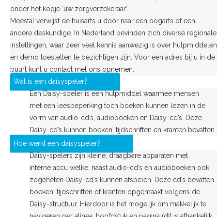
onder het kopje ‘uw zorgverzekeraar’.
Meestal verwijst de huisarts u door naar een oogarts of een
andere deskundige. In Nederland bevinden zich diverse regionale
instellingen, waar zeer veel kennis aanwezig is over hulpmiddelen
en demo toestellen te bezichtigen zijn. Voor een adres bij u in de
buurt kunt u contact met ons opnemen.
Wat is een daisyspeler?
Een Daisy-speler is een hulpmiddel waarmee mensen
met een leesbeperking toch boeken kunnen lezen in de
vorm van audio-cd’s, audioboeken en Daisy-cd’s. Deze
Daisy-cd’s kunnen boeken, tijdschriften en kranten bevatten.
Hoe werkt een daisyspeler?
Daisy-spelers zijn kleine, draagbare apparaten met
interne accu welke, naast audio-cd’s en audioboeken ook
zogeheten Daisy-cd’s kunnen afspelen. Deze cd’s bevatten
boeken, tijdschriften of kranten opgemaakt volgens de
Daisy-structuur. Hierdoor is het mogelijk om makkelijk te
navigeren per alinea, hoofdstuk en pagina (dit is afhankelijk