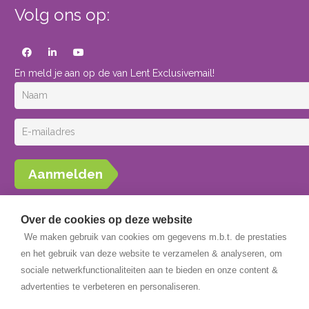
Volg ons op:
En meld je aan op de van Lent Exclusivemail!
Aanmelden
Over de cookies op deze website
We maken gebruik van cookies om gegevens m.b.t. de prestaties
en het gebruik van deze website te verzamelen & analyseren, om
sociale netwerkfunctionaliteiten aan te bieden en onze content &
Copyright © 2026 Van Lent Systems. Alle rechten voorbehouden
advertenties te verbeteren en personaliseren.
Website gemaakt door: SQUARE Concepts