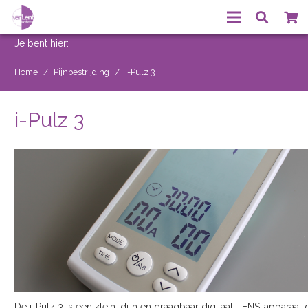
Je bent hier:
Home
/
Pijnbestrijding
/
i-Pulz 3
i-Pulz 3
De i-Pulz 3 is een klein, dun en draagbaar digitaal TENS-apparaat 