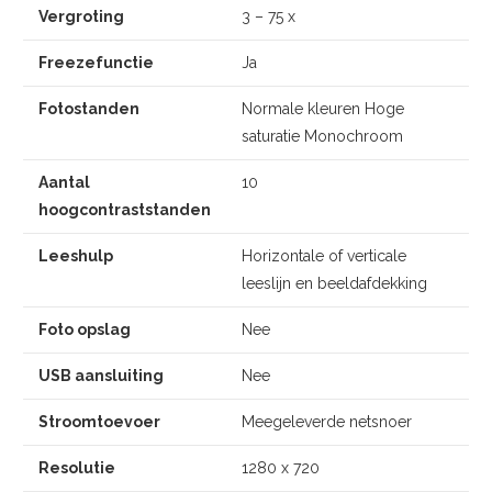
Vergroting
3 – 75 x
Freezefunctie
Ja
Fotostanden
Normale kleuren Hoge
saturatie Monochroom
Aantal
10
hoogcontraststanden
Leeshulp
Horizontale of verticale
leeslijn en beeldafdekking
Foto opslag
Nee
USB aansluiting
Nee
Stroomtoevoer
Meegeleverde netsnoer
Resolutie
1280 x 720