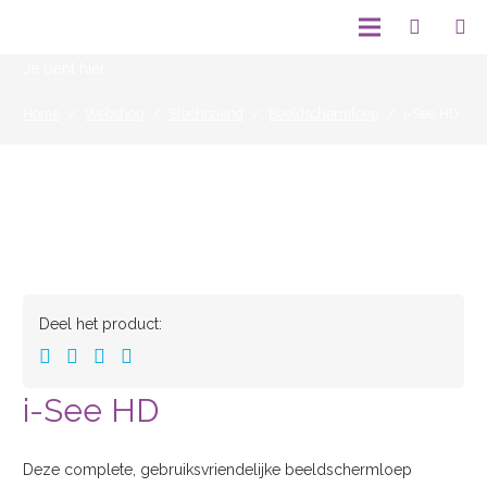
Je bent hier:
Home
/
Webshop
/
Slechtziend
/
Beeldschermloep
/
i-See HD
Deel het product:
i-See HD
Deze complete, gebruiksvriendelijke beeldschermloep