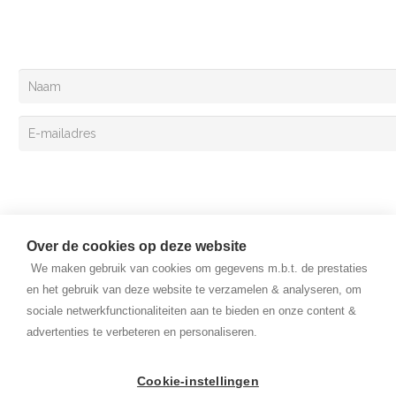
En meld je aan op de van Lent Exclusivemail!
Aanmelden
Over de cookies op deze website
We maken gebruik van cookies om gegevens m.b.t. de prestaties
en het gebruik van deze website te verzamelen & analyseren, om
sociale netwerkfunctionaliteiten aan te bieden en onze content &
Copyright © 2026 Van Lent Systems. Alle rechten voorbehouden
advertenties te verbeteren en personaliseren.
Website gemaakt door: SQUARE Concepts
Algemene voorwaarden
Cookie-instellingen