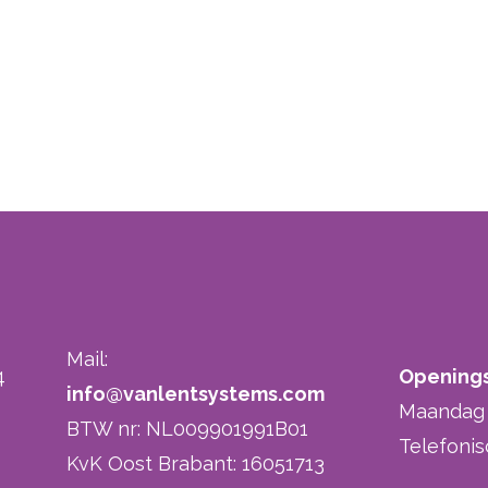
Mail:
4
Openings
info@vanlentsystems.com
Maandag t
BTW nr: NL009901991B01
Telefonis
KvK Oost Brabant: 16051713