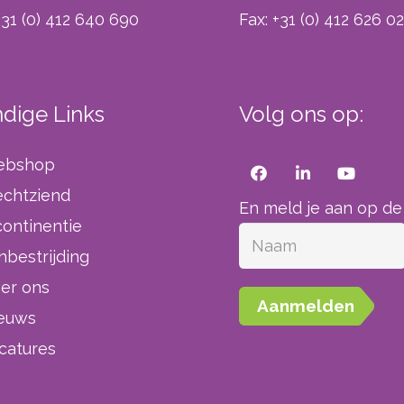
+31 (0) 412 640 690
Fax: +31 (0) 412 626 0
dige Links
Volg ons op:
ebshop
echtziend
En meld je aan op de
continentie
jnbestrijding
er ons
Aanmelden
euws
catures