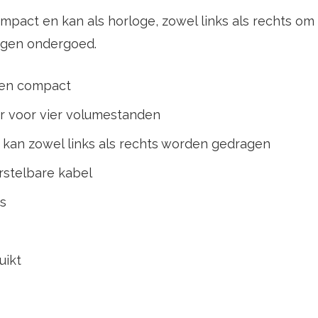
compact en kan als horloge, zowel links als rechts o
eigen ondergoed.
t en compact
ar voor vier volumestanden
 kan zowel links als rechts worden gedragen
stelbare kabel
es
uikt