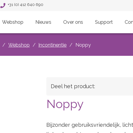
+31 (0) 412 640 690
Webshop
Nieuws
Over ons
Support
Con
/
Webshop
/
Incontinentie
/
Noppy
Deel het product:
Noppy
Bijzonder gebruiksvriendelijk, lic