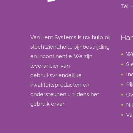
Tel: 
Han
Van Lent Systems is uw hulp bij
slechtziendheid, pijnbestrijding
W
en incontinentie. We zijn
Sl
leverancier van
In
gebruiksvriendelijke
Pi
kwaliteitsproducten en
ondersteunen u tijdens het
Ov
gebruik ervan.
Ni
Va