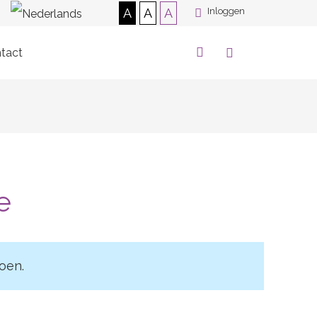
A
A
A
Inloggen
tact
e
oen.