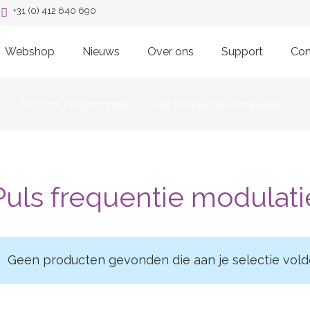
+31 (0) 412 640 690
Webshop
Nieuws
Over ons
Support
Con
/
Product Programmas
/
Puls frequentie modulatie
Puls frequentie modulati
Geen producten gevonden die aan je selectie vold